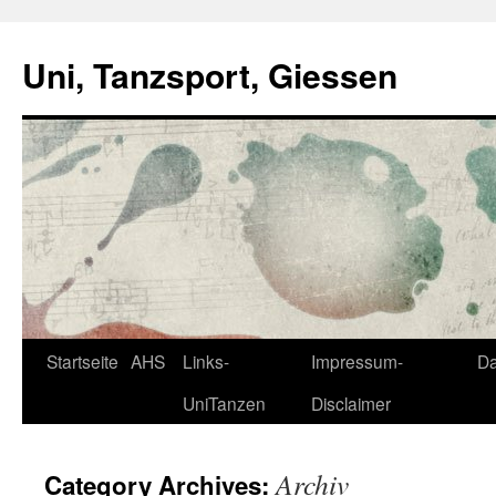
Skip
to
Uni, Tanzsport, Giessen
content
Startseite
AHS
Links-
Impressum-
Da
UniTanzen
Disclaimer
Archiv
Category Archives: