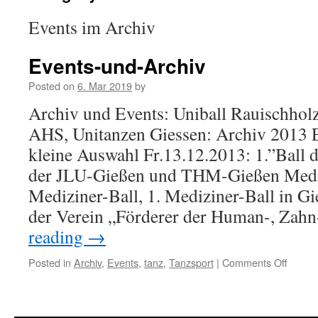
Events im Archiv
Events-und-Archiv
Posted on
6. Mar 2019
by
Archiv und Events: Uniball Rauischhol
AHS, Unitanzen Giessen: Archiv 2013 E
kleine Auswahl Fr.13.12.2013: 1.”Ball 
der JLU-Gießen und THM-Gießen Mediz
Mediziner-Ball, 1. Mediziner-Ball in Gie
der Verein „Förderer der Human-, Zah
reading
→
Posted in
Archiv
,
Events
,
tanz
,
Tanzsport
|
Comments Off
on
Events
und-
Archiv